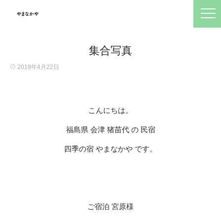
集合写真
2019年4月22日
こんにちは。
福島県 会津 猪苗代 の 民宿
四季の宿 やまなかや です。
ご宿泊 宮原様