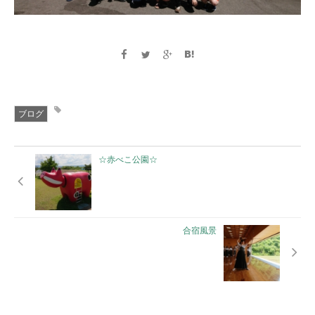
ブログ
☆赤べこ公園☆
合宿風景